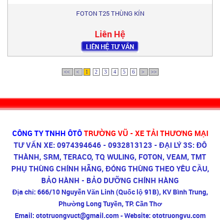
FOTON T25 THÙNG KÍN
Liên Hệ
LIÊN HỆ TƯ VẤN
<<
<
1
2
3
4
5
6
>
>>
CÔNG TY TNHH ÔTÔ
TRƯỜNG VŨ - XE TẢI THƯƠNG MẠI
TƯ VẤN XE: 0974394646 - 0932813123 - ĐẠI LÝ 3S: ĐÔ
THÀNH, SRM, TERACO, TQ WULING, FOTON, VEAM, TMT
PHỤ THÙNG CHÍNH HÃNG, ĐÓNG THÙNG THEO YÊU CẦU,
BẢO HÀNH - BẢO DƯỠNG CHÍNH HÀNG
Địa chỉ:
666/10 Nguyễn Văn Linh (Quốc lộ 91B), KV Bình Trung,
Phường Long Tuyền, TP. Cần Thơ
Email:
ototruongvuct@gmail.com -
Website:
ototruongvu.com