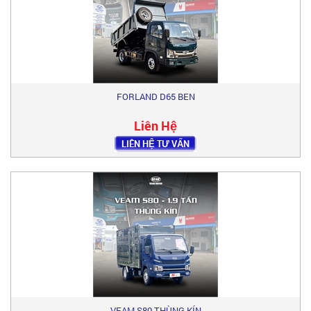
FORLAND D65 BEN
Liên Hệ
LIÊN HỆ TƯ VẤN
VEAM S80 THÙNG KÍN