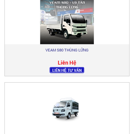
VEAM S80 THÙNG LỬNG
Liên Hệ
LIÊN HỆ TƯ VẤN