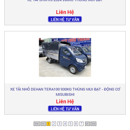
Liên Hệ
LIÊN HỆ TƯ VẤN
XE TẢI NHỎ DEHAN TERA100 930KG THÙNG MUI BẠT - ĐỘNG CƠ
MISUBISHI
Liên Hệ
LIÊN HỆ TƯ VẤN
<<
<
1
2
3
4
5
6
7
>
>>