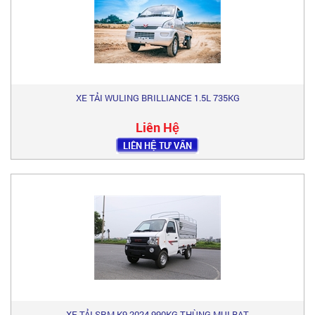
XE TẢI WULING BRILLIANCE 1.5L 735KG
Liên Hệ
LIÊN HỆ TƯ VẤN
XE TẢI SRM K9 2024 990KG THÙNG MUI BẠT