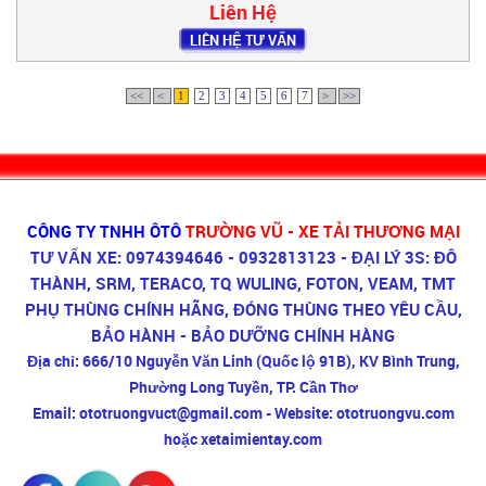
Liên Hệ
LIÊN HỆ TƯ VẤN
<<
<
1
2
3
4
5
6
7
>
>>
CÔNG TY TNHH ÔTÔ
TRƯỜNG VŨ - XE TẢI THƯƠNG MẠI
TƯ VẤN XE: 0974394646 - 0932813123 - ĐẠI LÝ 3S: ĐÔ
THÀNH, SRM, TERACO, TQ WULING, FOTON, VEAM, TMT
PHỤ THÙNG CHÍNH HÃNG, ĐÓNG THÙNG THEO YÊU CẦU,
BẢO HÀNH - BẢO DƯỠNG CHÍNH HÀNG
Địa chỉ:
666/10 Nguyễn Văn Linh (Quốc lộ 91B), KV Bình Trung,
Phường Long Tuyền, TP. Cần Thơ
Email:
ototruongvuct@gmail.com -
Website:
ototruongvu.com
hoặc xetaimientay.com