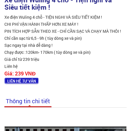
Siêu tiết kiệm !
Xe điện Wuling 4 chỗ - TIỆN NGHI VÀ SIÊU TIẾT KIỆM !
CHI PHÍ VẬN HÀNH THẤP HƠN XE MÁY !
PIN TÍCH HỢP SẴN THEO XE - CHỈ CẦN SẠC VÀ CHẠY MÀ THÔI !
Chỉ cần sạc từ 6,5 - 9h ( tùy dòng xe và pin)
Sạc ngay tại nhà dễ dàng !
Chạy được :120km- 170km ( tùy dòng xe và pin)
Giá chỉ từ 239 triệu
Liên hệ
Giá:
239 VNĐ
LIÊN HỆ TƯ VẤN
Thông tin chi tiết