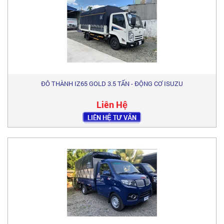
ĐÔ THÀNH IZ65 GOLD 3.5 TẤN - ĐỘNG CƠ ISUZU
Liên Hệ
LIÊN HỆ TƯ VẤN