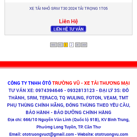
XE TẢI NHỎ SRM T30 2024 TẢI TRỌNG 1T05
Liên Hệ
LIÊN HỆ TƯ VẤN
<<
<
1
2
>
>>
CÔNG TY TNHH ÔTÔ
TRƯỜNG VŨ - XE TẢI THƯƠNG MẠI
TƯ VẤN XE: 0974394646 - 0932813123 - ĐẠI LÝ 3S: ĐÔ
THÀNH, SRM, TERACO, TQ WULING, FOTON, VEAM, TMT
PHỤ THÙNG CHÍNH HÃNG, ĐÓNG THÙNG THEO YÊU CẦU,
BẢO HÀNH - BẢO DƯỠNG CHÍNH HÀNG
Địa chỉ:
666/10 Nguyễn Văn Linh (Quốc lộ 91B), KV Bình Trung,
Phường Long Tuyền, TP. Cần Thơ
Email:
ototruongvuct@gmail.com -
Website:
ototruongvu.com