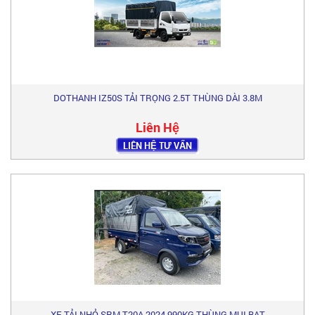
DOTHANH IZ50S TẢI TRỌNG 2.5T THÙNG DÀI 3.8M
Liên Hệ
LIÊN HỆ TƯ VẤN
XE TẢI NHỎ SRM T20A 2024 990KG THÙNG MUI BẠT