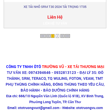
XE TẢI NHỎ SRM T30 2024 TẢI TRỌNG 1T05
Liên Hệ
LIÊN HỆ TƯ VẤN
<<
<
1
2
>
>>
CÔNG TY TNHH ÔTÔ
TRƯỜNG VŨ - XE TẢI THƯƠNG MẠI
TƯ VẤN XE: 0974394646 - 0932813123 - ĐẠI LÝ 3S: ĐÔ
THÀNH, SRM, TERACO, TQ WULING, FOTON, VEAM, TMT
PHỤ THÙNG CHÍNH HÃNG, ĐÓNG THÙNG THEO YÊU CẦU,
BẢO HÀNH - BẢO DƯỠNG CHÍNH HÀNG
Địa chỉ:
666/10 Nguyễn Văn Linh (Quốc lộ 91B), KV Bình Trung,
Phường Long Tuyền, TP. Cần Thơ
Email:
ototruongvuct@gmail.com -
Website:
ototruongvu.com