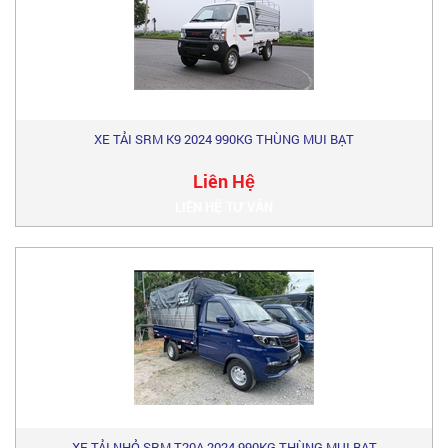
XE TẢI SRM K9 2024 990KG THÙNG MUI BẠT
Liên Hệ
LIÊN HỆ TƯ VẤN
XE TẢI NHỎ SRM T20A 2024 990KG THÙNG MUI BẠT