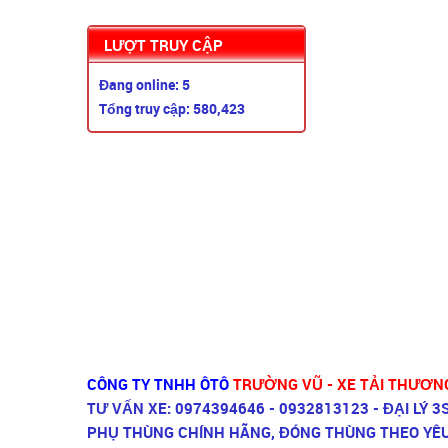
LƯỢT TRUY CẬP
XE TẢI DAEWOO MAXIMUS ...
Đang online: 5
Tổng truy cập: 580,423
XE TẢI VAN WULING ...
CÔNG TY TNHH ÔTÔ
TRƯỜNG VŨ - XE TẢI THƯƠN
TƯ VẤN XE: 0974394646 - 0932813123 - ĐẠI LÝ 
PHỤ THÙNG CHÍNH HÃNG, ĐÓNG THÙNG THEO YÊ