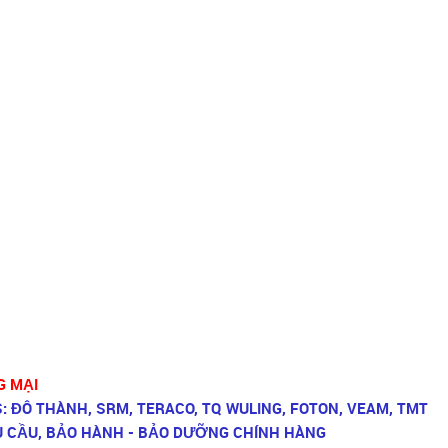
G MẠI
3S: ĐÔ THÀNH, SRM, TERACO, TQ WULING, FOTON, VEAM, TMT
U CẦU, BẢO HÀNH - BẢO DƯỠNG CHÍNH HÀNG