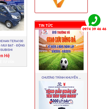
HOẠT ĐỘNG GIAO LƯU THỂ ...
TIN TỨC
 DEHAN TERA100
 MUI BẠT - ĐỘNG
ISUBISHI
ên Hệ
HỆ TƯ VẤN
CHƯƠNG TRÌNH KHUYẾN ...