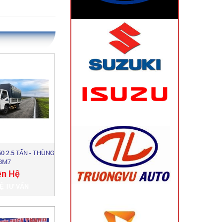
CHƯƠNG TRÌNH TRI ÂN ...
CHƯƠNG TRÌNH NGHỈ MÁT ...
0 2.5 TẤN - THÙNG
3M7
ên Hệ
HỆ TƯ VẤN