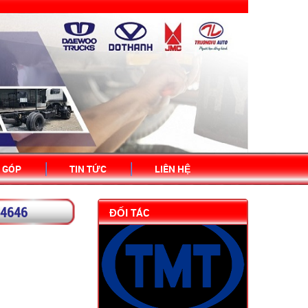
GIAO XE DOTHANH THÁNG 2
 GÓP
TIN TỨC
LIÊN HỆ
94646
ĐỐI TÁC
NGÀY HỘI TERACO 2022