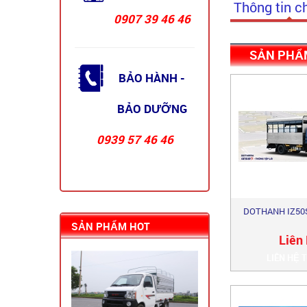
Thông tin ch
0907 39 46 46
SẢN PHẨ
XE TẢI WULING ...
BẢO HÀNH -
BẢO DƯỠNG
0939 57 46 46
DOTHANH IZ50S
XE TẢI SRM K9 2024 ...
SẢN PHẨM HOT
Liên
LIÊN HỆ 