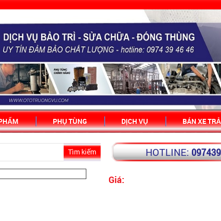
 PHẨM
PHỤ TÙNG
DỊCH VỤ
BÁN XE TRẢ
HOTLINE:
09743
Tìm kiếm
Giá:
LIÊN HỆ TƯ VẤN