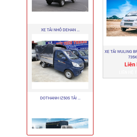
XE TẢI NHỎ DEHAN ...
XE TẢI WULING BR
735
Liên
LIÊN HỆ 
DOTHANH IZ50S TẢI ...