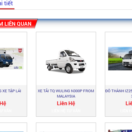
i tiết
M LIÊN QUAN
 XE TẬP LÁI
XE TẢI TQ WULING N300P FROM
ĐÔ THÀNH IZ25
MALAYSIA
 Hệ
Liên Hệ
Li
TƯ VẤN
LIÊN HỆ TƯ VẤN
LIÊN 