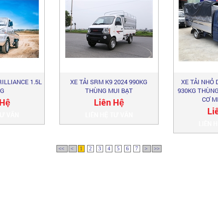
ILLIANCE 1.5L
XE TẢI SRM K9 2024 990KG
XE TẢI NHỎ
KG
THÙNG MUI BẠT
930KG THÙNG
CƠ M
 Hệ
Liên Hệ
Li
TƯ VẤN
LIÊN HỆ TƯ VẤN
LIÊN 
<<
<
1
2
3
4
5
6
7
>
>>