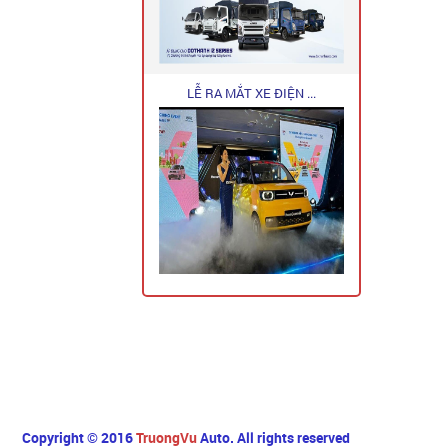
LỄ RA MẮT XE ĐIỆN ...
Ô TÔ TRƯỜNG VŨ TUYỂN ...
Copyright © 2016
TruongVu
Auto. All rights reserved