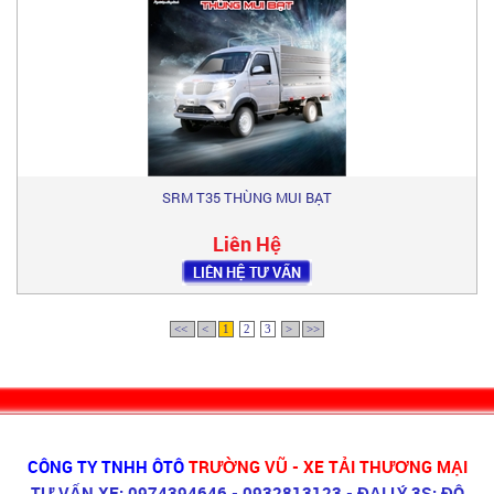
SRM T35 THÙNG MUI BẠT
Liên Hệ
LIÊN HỆ TƯ VẤN
<<
<
1
2
3
>
>>
CÔNG TY TNHH ÔTÔ
TRƯỜNG VŨ - XE TẢI THƯƠNG MẠI
TƯ VẤN XE: 0974394646 - 0932813123 - ĐẠI LÝ 3S: ĐÔ