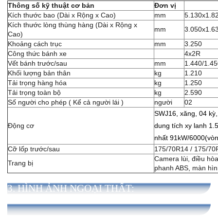
Thông số kỹ thuật cơ bản
Đơn vị
Kích thước bao (Dài x Rộng x Cao)
mm
5.130x1.8
Kích thước lòng thùng hàng (Dài x Rộng x
mm
3.050x1.6
Cao)
Khoảng cách trục
mm
3.250
Công thức bánh xe
4x2R
Vết bánh trước/sau
mm
1.440/1.4
Khối lượng bản thân
kg
1.210
Tải trọng hàng hóa
kg
1.250
Tải trọng toàn bộ
kg
2.590
Số người cho phép ( Kể cả người lái )
người
02
SWJ16, xăng, 04 kỳ,
Động cơ
dung tích xy lanh 1.
nhất 91kW/6000(vòn
Cỡ lốp trước/sau
175/70R14 / 175/70
Camera lùi, điều hòa 
Trang bị
phanh ABS, màn hình
3. HÌNH ẢNH NGOẠI THẤT: