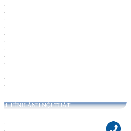
4. HÌNH ẢNH NỘI THẤT: