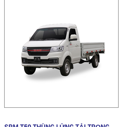
SRM T50 THÙNG LỬNG TẢI TRỌNG