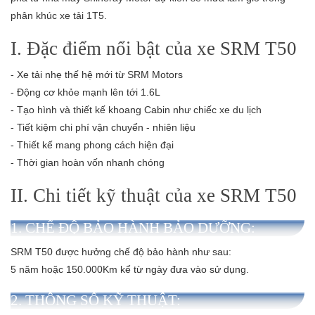
phân khúc xe tải 1T5.
I. Đặc điểm nổi bật của xe SRM T50
- Xe tải nhẹ thế hệ mới từ SRM Motors
- Động cơ khỏe mạnh lên tới 1.6L
- Tạo hình và thiết kế khoang Cabin như chiếc xe du lịch
- Tiết kiệm chi phí vận chuyển - nhiên liệu
- Thiết kế mang phong cách hiện đại
- Thời gian hoàn vốn nhanh chóng
II. Chi tiết kỹ thuật của xe SRM T50
1. CHẾ ĐỘ BẢO HÀNH BẢO DƯỠNG:
SRM T50 được hưởng chế độ bảo hành như sau:
5 năm hoặc 150.000Km kể từ ngày đưa vào sử dụng.
2. THÔNG SỐ KỸ THUẬT: