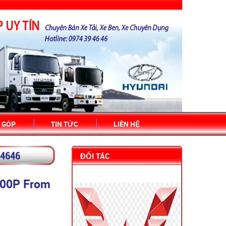
 GÓP
TIN TỨC
LIÊN HỆ
94646
ĐỐI TÁC
300P From