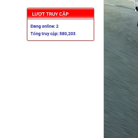
LƯỢT TRUY CẬP
Đang online: 2
Tổng truy cập: 580,203
XE TẢI NHỎ DEHAN ...
DOTHANH IZ50S TẢI ...