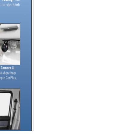
LỄ RA MẮT SẢN PHẨM MỚI ...
TẠI SAO QUÝ KHÁCH NÊN ...