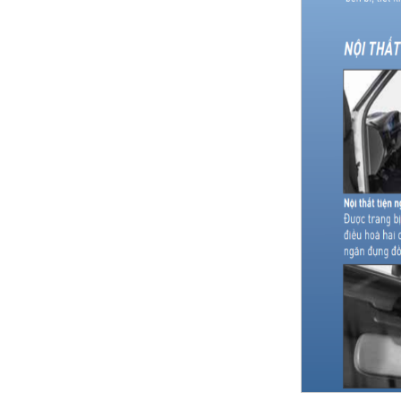
XE TẢI WULING ...
XE TẢI NHỎ DEHAN ...