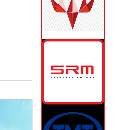
GIAO XE DOTHANH THÁNG 2
NGÀY HỘI TERACO 2022