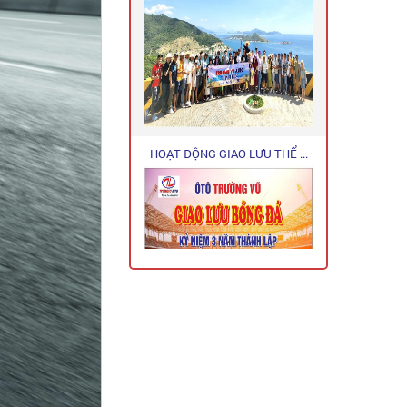
HOẠT ĐỘNG GIAO LƯU THỂ ...
CHƯƠNG TRÌNH KHUYẾN ...