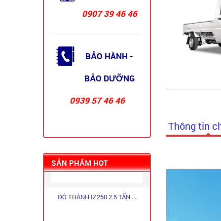
0907 39 46 46
BẢO HÀNH -
XE TẢI TQ WULING N300P ...
BẢO DƯỠNG
0939 57 46 46
Thông tin ch
SẢN PHẨM HOT
ĐÔ THÀNH IZ250 2.5 TẤN ...