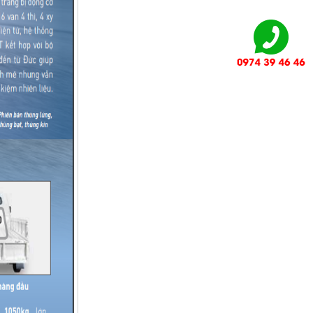
CHƯƠNG TRÌNH HẬU MÃI ...
LỄ RA MẮT SẢN PHẨM MỚI ...