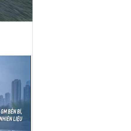
LỄ RA MẮT XE ĐIỆN ...
Ô TÔ TRƯỜNG VŨ TUYỂN ...