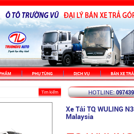
 PHẨM
PHỤ TÙNG
DỊCH VỤ
BÁN XE TRẢ
HOTLINE:
09743
Tìm kiếm
Xe Tải TQ WULING N
Malaysia