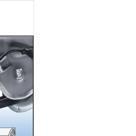
DOTHANH IZ49 – TÂN ...
TẶNG 100% LỆ PHÍ TRƯỚC ...