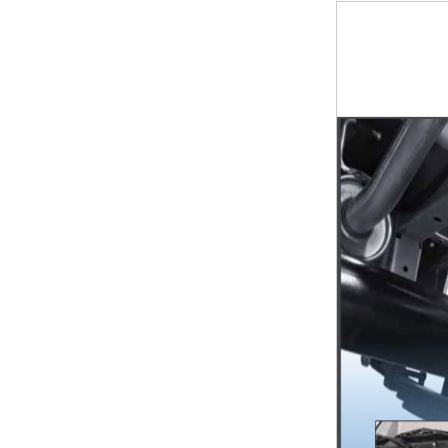
XE TẢI NHỎ SRM T20A ...
ĐÔ THÀNH IZ65 GOLD 3.5 ...