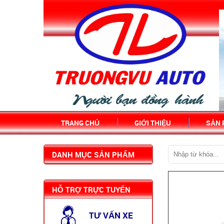
TRANG CHỦ
GIỚI THIỆU
SẢN
DANH MỤC SẢN PHẨM
DOTHANH IZ50S XE TẬP ...
HỖ TRỢ TRỰC TUYẾN
TƯ VẤN XE