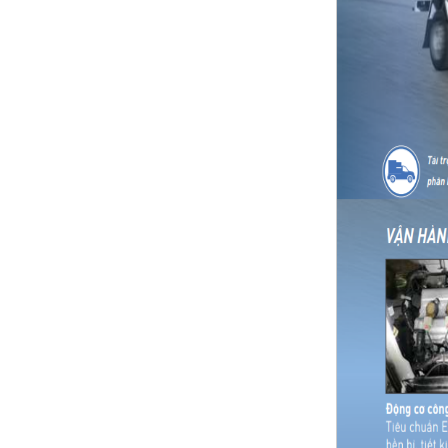
XE TẢI NHỎ SRM T20A ...
XE TẢI NHỎ DEHAN ...