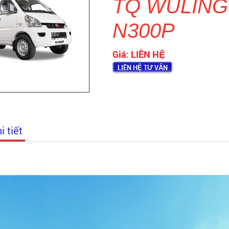
TQ WULING
N300P
Giá:
LIÊN HỆ
LIÊN HỆ TƯ VẤN
i tiết