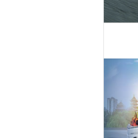
XE TẢI DAEWOO MAXIMUS ...
XE TẢI VAN WULING ...